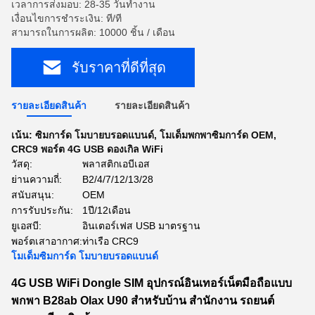
เวลาการส่งมอบ: 28-35 วันทำงาน
เงื่อนไขการชำระเงิน: ที/ที
สามารถในการผลิต: 10000 ชิ้น / เดือน
รับราคาที่ดีที่สุด
รายละเอียดสินค้า
รายละเอียดสินค้า
เน้น:
ซิมการ์ด โมบายบรอดแบนด์
,
โมเด็มพกพาซิมการ์ด OEM
,
CRC9 พอร์ต 4G USB ดองเกิล WiFi
วัสดุ:
พลาสติกเอบีเอส
ย่านความถี่:
B2/4/7/12/13/28
สนับสนุน:
OEM
การรับประกัน:
1ปี/12เดือน
ยูเอสบี:
อินเตอร์เฟส USB มาตรฐาน
พอร์ตเสาอากาศ:
ท่าเรือ CRC9
โมเด็มซิมการ์ด โมบายบรอดแบนด์
4G USB WiFi Dongle SIM อุปกรณ์อินเทอร์เน็ตมือถือแบบ
พกพา B28ab Olax U90 สำหรับบ้าน สำนักงาน รถยนต์