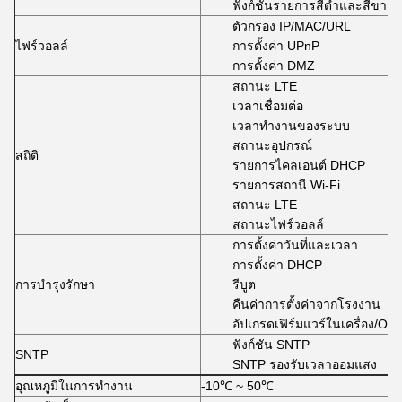
ฟังก์ชันรายการสีดำและสีขาว 
ตัวกรอง IP/MAC/URL
ไฟร์วอลล์
การตั้งค่า UPnP
การตั้งค่า DMZ
สถานะ LTE
เวลาเชื่อมต่อ
เวลาทำงานของระบบ
สถานะอุปกรณ์
สถิติ
รายการไคลเอนต์ DHCP
รายการสถานี Wi-Fi
สถานะ LTE
สถานะไฟร์วอลล์
การตั้งค่าวันที่และเวลา
การตั้งค่า DHCP
การบำรุงรักษา
รีบูต
คืนค่าการตั้งค่าจากโรงงาน
อัปเกรดเฟิร์มแวร์ในเครื่อง/O
ฟังก์ชัน SNTP
SNTP
SNTP รองรับเวลาออมแสง
อุณหภูมิในการทำงาน
-10℃ ~ 50℃