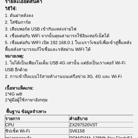
รายละเอียดสินค้า
วิธีใช้:
1. ดันฝาหลังลง
2. ใส่ซิมการ์ด
3. เสียบพอร์ต USB เข้ากับแหล่งจ่ายไฟ
4. เชื่อมต่อกับ WiFi จากนั้นคุณสามารถใช้อินเทอร์เน็ตได้
5. เชื่อมต่อกับ WIFI เปิด 192.168.0.1 ในเบราว์เซอร์เพื่อเข้าสู่พื้นหลัง
พื้นหลังสามารถแก้ไขชื่อและรหัสผ่าน WIFI ได้
หมายเหตุ:
1. ไม่ได้เป็นเพียงโมเด็ม USB 4G เท่านั้น แต่ยังเป็นเราเตอร์ Wi-Fi
USB อีกด้วย
2. การเข้าถึงแบบไร้สายทำงานบนเครือข่าย 3G, 4G และ Wi-Fi
เนื้อหาแพ็คเกจ:
1*4G wifi
1*
คู่มือผู้ใช้ภาษาอังกฤษ
พื้นฐาน
ข้อมูลจำเพาะ
รายการ
คำอธิบาย
CPU
ZX297520V3T
ชิปเซ็ต Wi-Fi
SV6158