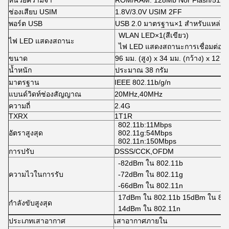
หน่วยความจำ
ROM/RAM: 128Mb Nor Flash/512
ช่องเสียบ USIM
1.8V/3.0V USIM 2FF
พอร์ต USB
USB 2.0 มาตรฐาน×1 สำหรับแหล่งจ
WLAN LED×1(สีเขียว)
ไฟ LED แสดงสถานะ
ไฟ LED แสดงสถานะการเชื่อมต่อ LT
ขนาด
96 มม. (สูง) x 34 มม. (กว้าง) x 12 มม
น้ำหนัก
ประมาณ 38 กรัม
มาตรฐาน
IEEE 802.11b/g/n
แบนด์วิดท์ช่องสัญญาณ
20MHz,40MHz
ความถี่
2.4G
TXRX
1T1R
802.11b:11Mbps
อัตราสูงสุด
802.11g:54Mbps
802.11n:150Mbps
การปรับ
DSSS/CCK,OFDM
-82dBm ใน 802.11b
ความไวในการรับ
-72dBm ใน 802.11g
-66dBm ใน 802.11n
17dBm ใน 802.11b 15dBm ใน 80
กำลังขับสูงสุด
14dBm ใน 802.11n
ประเภทเสาอากาศ
เสาอากาศภายใน