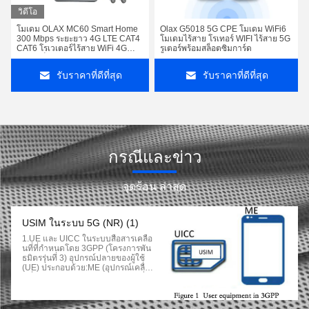
วิดีโอ
โมเดม OLAX MC60 Smart Home
Olax G5018 5G CPE โมเดม WiFi6
300 Mbps ระยะยาว 4G LTE CAT4
โมเดมไร้สาย โรเทอร์ WIFI ไร้สาย 5G
CAT6 โรเวเตอร์ไร้สาย WiFi 4G
รูเตอร์พร้อมสล็อตซิมการ์ด
พร้อมสล็อตการ์ด SIM
รับราคาที่ดีที่สุด
รับราคาที่ดีที่สุด
กรณีและข่าว
จุดร้อน ล่าสุด
USIM ในระบบ 5G (NR) (1)
1.UE และ UICC ในระบบสื่อสารเคลื่อ
นที่ที่กําหนดโดย 3GPP (โครงการพัน
ธมิตรรุ่นที่ 3) อุปกรณ์ปลายของผู้ใช้
(UE) ประกอบด้วย:ME (อุปกรณ์เคลื่อ
นที่) + UICC (บัตรวงจรบูรณาการทั่วไ
ป); โดย UICC เป็นการ์ดทางกายภาพ
ที่ป้องกันการปลอมแปลงและทนต่อกา
รโจมตีของซอฟต์แวร์และฮาร์ดแวร์ 2.