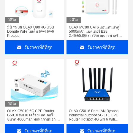
วิดีโอ
วิดีโอ
มินิ รถ Ufi OLAX U90 4G USB
OLAX MC80 CAT6 แอนเทนน่าคู่
Dongle WiFi โมเด็ม IPv4 IPv6
5000mAh แบตเตอรี่ B28
Protocol
2.4G&5.8G รางไร้สายบายพาสซิ
มการ์ด 4G LTE WiFi รูเตอร์
รับราคาที่ดีที่สุด
รับราคาที่ดีที่สุด
วิดีโอ
OLAX G5010 5G CPE Router
OLAX G5016 Port LAN Bypass
G5010 WiFi6 เครื่องแบตเตอรี่
Industrial outdoor 5G LTE CPE
ขนาด 4000mah พกพาภายนอก 5G
Router Hotspot 4G wifi 6 Wifi
Router พร้อมสล็อตการ์ด SIM
Router พร้อมสล็อตการ์ด SIM
รับราคาที่ดีที่สุด
รับราคาที่ดีที่สุด