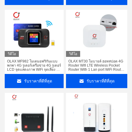
วิดีโอ
วิดีโอ
OLAX MF982 โมเดมอฟริกันแบบ
OLAX MT30 โมบายล์ ฮอทสปอต 4G
พกพา 4G รูเตอร์เครือข่าย 4G รูเตอร์
Router Wifi LTE Wireless Pocket
LCD จุดแสดงภาพ WiFi จุดเลี่ยง wi-
Router With 1 Lan port WiFi Router
fi มินิ CPE โมเดม
พร้อมสล็อตการ์ด SIM
รับราคาที่ดีที่สุด
รับราคาที่ดีที่สุด