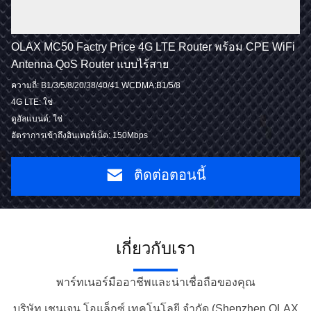
OLAX MC50 Factry Price 4G LTE Router พร้อม CPE WiFi
Antenna QoS Router แบบไร้สาย
ความถี่: B1/3/5/8/20/38/40/41 WCDMA:B1/5/8
4G LTE: ใช่
ดูอัลแบนด์: ใช่
อัตราการเข้าถึงอินเทอร์เน็ต: 150Mbps
ติดต่อตอนนี้
เกี่ยวกับเรา
พาร์ทเนอร์มืออาชีพและน่าเชื่อถือของคุณ
บริษัท เชนเจน โอแล็กซ์ เทคโนโลยี จํากัด (Shenzhen OLAX