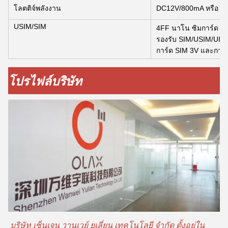
โลตติจ์พลังงาน
DC12V/800mA หรือ T
USIM/SIM
4FF นาโน ซิมการ์ด
รองรับ SIM/USIM/UIM,
การ์ด SIM 3V และการ์
โปรไฟล์บริษัท
บริษัท เซ็นเจน วานเวย์ ยูเลี่ยน เทคโนโลยี จํากัด ตั้งอยู่ใน