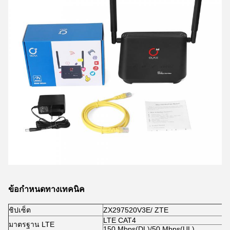
ข้อกำหนดทางเทคนิค
ชิปเซ็ต
ZX297520V3E/ ZTE
LTE CAT4
มาตรฐาน LTE
150 Mbps(DL)/50 Mbps(UL)