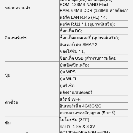
ROM: 128MB NAND Flash
หน่วยความจำ
RAM: 64MB DDR (128MB หากต้องการเส
พอร์ต LAN RJ45 (FE) * 4;
พอร์ต RJ11 * 1 (อุปกรณ์เสริม);
ซ็อกเก็ต DC;
อินเทอร์เฟซ
ซ็อกเก็ตแบตเตอรี่ (อุปกรณ์เสริม);
อินเทอร์เฟซ SMA * 2;
ช่องใส่ซิม * 1;
ซ็อกเก็ต USB (สำหรับการผลิต);
ปุ่มเปิด/ปิดเครื่อง
ปุ่ม WPS
ปุ่ม
ปุ่ม Wi-Fi
ปุ่มรีเซ็ต
พลังงาน/แบตเตอรี่
สวิตช์ Wi-Fi
ตัวชี้วัด
อินเทอร์เน็ต 4G/3G/2G
ความแรงของสัญญาณ (5 บาร์)
ไมโครซิม (3FF)
ซิม
รองรับ 1.8V & 3.3V
AC100V~240V,50Hz~60Hz