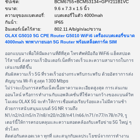
ชิปเซ็ต:
BCM6755+BCM53134+GPY211B1VC
ขนาด:
9.6 x 7.3 x 1.5 นิ้ว
ความจุของแบตเตอรี่:
แบตเตอรี่ในตัว 4000mah
กันน้ํา:
IP65
อินเตอร์เน็ตไร้สาย:
802.11 A/b/g/n/ac/ขวาน
OLAX G5010 5G CPE Router G5010 WiFi6 เครื่องแบตเตอรี่ขนาด
4000mah พกพาภายนอก 5G Router พร้อมสล็อตการ์ด SIM
ออกแบบมาเพื่อให้มีผลงานที่ดีที่สุด โทรศัพท์มือถือ WiFi6 แฮ็ตสปอต
ไร้สายนี้ ส่งความเร็วอินเตอร์เน็ตที่รวดเร็วและความสามารถในการ
เล่นเกมที่ดีขึ้น
สัมผัสความเร็ว 5G ที่รวดเร็วอย่างกระพริบกระพริบ ด้วยอัตราการส่ง
สัญญาณ Wi-Fi สูงสุด 1300 Mbps
ไม่ว่าจะเป็นการสตรีมเน็ตเนื้อหาความละเอียดสูงสุด การเล่นเกม
ออนไลน์ หรือการทํางานกับแอพลิเคชั่นที่ใช้ความกว้างของแบนด์วิท
โมเดม OLAX 5G จะทําให้การเชื่อมต่อเรียบร้อยและไม่มีความช้า
ด้วยการสนับสนุนแบนด์ 5G NR รวมถึง
N1/n2/n3/n5/n7/n8/n20/n28/n41/n66/n71/n77/n78/n79, รู
เตอร์นี้ให้การครอบคลุมและความสอดคล้องกับเครือข่าย 5G ใหญ่ ๆ
ทั่วโลก
ติดต่อกันตลอดเวลา ทุกที่ และสนุกกับผลประโยชน์จากการทํางาน