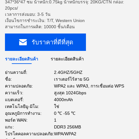
347*36*47 ซม น้ําหนัก:0.75kg น้ําหนักบรรจุ: 20KG/CTN กล่อง:
20pcs/
เวลาการส่งมอบ: 3-5 วัน
เงื่อนไขการชำระเงิน: T/T, Western Union
สามารถในการผลิต: 10000 ชิ้น/เดือน
รับราคาที่ดีที่สุด
รายละเอียดสินค้า
รายละเอียดสินค้า
ย่านความถี่:
2.4GHZ/5GHZ
ชื่อ:
เราเตอร์ไร้สาย 5G
ความปลอดภัย:
WPA2 และ WPA3, การเชื่อมต่อ WPS
ความเร็ว:
สูงสุด 1024Gbps
แบตเตอรี่:
4000mAh
เทคโนโลยีมู-มิโม:
ใช่
อุณหภูมิการทํางาน:
0 ℃ -55 ℃
พอร์ต WAN:
1
แกะ:
DDR3 256MB
โปรโตคอลความปลอดภัย:
WPA/WPA2