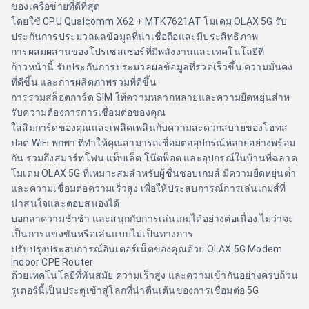
ของเครือข่ายที่ดีที่สุด
โดยใช้ CPU Qualcomm X62 + MTK7621AT โมเดม OLAX 5G รับ
ประกันการประมวลผลข้อมูลที่น่าเชื่อถือและมีประสิทธิภาพ
การผสมผสานของโปรเซสเซอร์ที่มีพลังงานและเทคโนโลยีที่
ก้าวหน้านี้ รับประกันการประมวลผลข้อมูลที่รวดเร็วขึ้น ความมั่นคง
ที่ดีขึ้น และการผลิตภาพรวมที่ดีขึ้น
การรวมสล็อตการ์ด SIM ให้ความหลากหลายและความยืดหยุ่นสําห
รับความต้องการการเชื่อมต่อของคุณ
ใส่สิมการ์ดของคุณและเพลิดเพลินกับความสะดวกสบายของโฮทส
ปอต WiFi พกพา ที่ทําให้คุณสามารถเชื่อมต่ออุปกรณ์หลายอย่างพร้อม
กัน รวมถึงสมาร์ทโฟน แท็บเล็ต โน๊ตพ็อต และอุปกรณ์ในบ้านที่ฉลาด
โมเดม OLAX 5G ที่เหมาะสมสําหรับผู้ชื่นชอบเกมส์ มีความยืดหยุ่นต่ํา
และความเชื่อมต่อความเร็วสูง เพื่อให้ประสบการณ์การเล่นเกมส์ที่
น่าสนใจและตอบสนองได้
บอกลาความช้าช้า และสนุกกับการเล่นเกมได้อย่างต่อเนื่อง ไม่ว่าจะ
เป็นการแข่งขันหรือเล่นแบบไม่เป็นทางการ
ปรับปรุงประสบการณ์อินเตอร์เน็ตของคุณด้วย OLAX 5G Modem
Indoor CPE Router
ด้วยเทคโนโลยีที่ทันสมัย ความเร็วสูง และความเข้ากันอย่างครบถ้วน
รูเตอร์นี้เป็นประตูเข้าสู่โลกที่น่าตื่นเต้นของการเชื่อมต่อ 5G