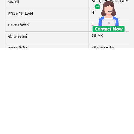
Voip, FireWall, QoS
หน้าที่
4
สายพาน LAN
1
สนาม WAN
OLAX
ชื่อแบรนด์
สถานที่เกิด
เชียงราย จีน
แอนเทนนา
2 แอนเทนนาภายนอก
4G Wifi Router
ชื่อสินค้า
คําสําคัญ
4G โมเดม Wifi Router
โปรไฟล์บริษัท