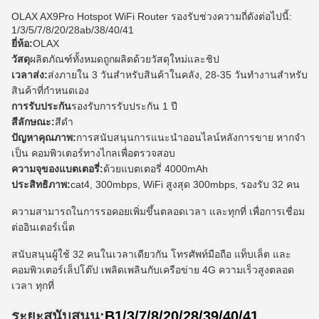
OLAX AX9Pro Hotspot WiFi Router รองรับช่วงความถี่ดังต่อไปนี้:
1/3/5/7/8/20/28ab/38/40/41
ยี่ห้อ:
OLAX
วัสดุ
ผลิตภัณฑ์ทั้งหมดถูกผลิตด้วยวัสดุใหม่และชิป
เวลาส่ง:
ส่งภายใน 3 วันสําหรับสินค้าในคลัง, 28-35 วันทํางานสําหรับ
สินค้าที่กําหนดเอง
การรับประกัน
รองรับการรับประกัน 1 ปี
สีลักษณะ:
สีดํา
ปัญหาคุณภาพ:
การสนับสนุนการแนะนําออนไลน์หลังการขาย หากจํา
เป็น คอมพิวเตอร์ทางไกลเพื่อตรวจสอบ
ความจุของแบตเตอรี่:
ด้วยแบตเตอรี่ 4000mAh
ประสิทธิภาพ:
cat4, 300mbps, WiFi สูงสุด 300mbps, รองรับ 32 คน
ความสามารถในการรอคอยเพิ่มขึ้นตลอดเวลา และทุกที่ เพื่อการเชื่อม
ต่ออินเตอร์เน็ต
สนับสนุนผู้ใช้ 32 คนในเวลาเดียวกัน โทรศัพท์มือถือ แท็บเล็ต และ
คอมพิวเตอร์เล็ปโต๊ป เพลิดเพลินกับเครือข่าย 4G ความเร็วสูงตลอด
เวลา ทุกที่
ระยะสนับสนุน:
B1/3/7/8/20/28/39/40/41