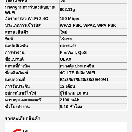
รองรับ WPS
ใช่
มาตรฐานการรับส่งสัญญาณ
802.11g
Wi-Fi
อัตราการส่ง Wi-Fi 2.4G
150 Mbps
ประเภทการเข้ารหัส
WPA2-PSK, WPA2, WPA-PSK
สถานะสินค้า
ใหม่
พิมพ์
ไร้สาย
แอปพลิเคชัน
กลางแจ้ง
การทำงาน
FireWall, QoS
ชื่อแบรนด์
OLAX
สถานที่กำเนิด
กวางตุ้ง ประเทศจีน
ชื่อผลิตภัณฑ์
4G LTE มือถือ WIFI
แถบความถี่
B1/3/5/7/8/20/38/39/40/41
การรับประกัน
12 เดือน
อุปกรณ์แชร์ไวไฟ
ผู้ใช้ wifi 10 คน
ความจุของแบตเตอรี่
2100 mAh
ชั่วโมงทำงาน
8-10 ชั่วโมง
รายละเอียดสินค้า