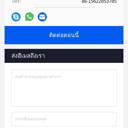
โทร:
86-15622853785
ติดต่อตอนนี้
ส่งอีเมลถึงเรา