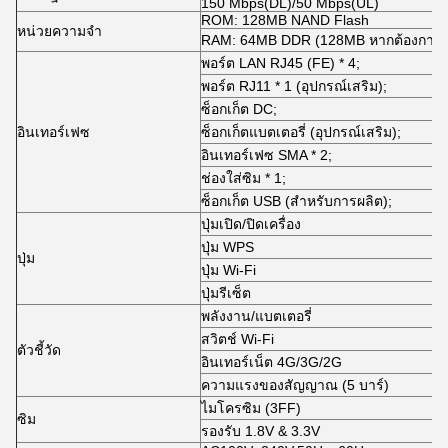
150 Mbps(DL)/50 Mbps(UL)
ROM: 128MB NAND Flash
หน่วยความจำ
RAM: 64MB DDR (128MB หากต้องการเส
พอร์ต LAN RJ45 (FE) * 4;
พอร์ต RJ11 * 1 (อุปกรณ์เสริม);
ซ็อกเก็ต DC;
อินเทอร์เฟซ
ซ็อกเก็ตแบตเตอรี่ (อุปกรณ์เสริม);
อินเทอร์เฟซ SMA * 2;
ช่องใส่ซิม * 1;
ซ็อกเก็ต USB (สำหรับการผลิต);
ปุ่มเปิด/ปิดเครื่อง
ปุ่ม WPS
ปุ่ม
ปุ่ม Wi-Fi
ปุ่มรีเซ็ต
พลังงาน/แบตเตอรี่
สวิตช์ Wi-Fi
ตัวชี้วัด
อินเทอร์เน็ต 4G/3G/2G
ความแรงของสัญญาณ (5 บาร์)
ไมโครซิม (3FF)
ซิม
รองรับ 1.8V & 3.3V