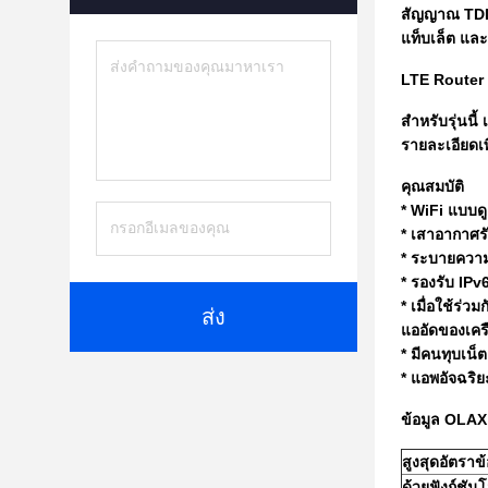
สัญญาณ TDD/
แท็บเล็ต และ
LTE Router เ
สำหรับรุ่นนี
รายละเอียดเพ
คุณสมบัติ
* WiFi แบบดูอ
* เสาอากาศร
* ระบายความร
* รองรับ IPv
* เมื่อใช้ร่
ส่ง
แออัดของเครื
* มีคนทุบเน็ต
* แอพอัจฉริ
ข้อมูล OLAX
สูงสุดอัตราข
ด้วยฟังก์ชัน