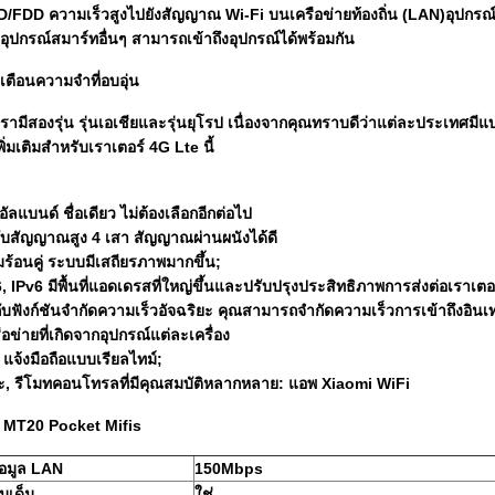
FDD ความเร็วสูงไปยังสัญญาณ Wi-Fi บนเครือข่ายท้องถิ่น (LAN)อุปกรณ์ไ
อุปกรณ์สมาร์ทอื่นๆ สามารถเข้าถึงอุปกรณ์ได้พร้อมกัน
ตือนความจำที่อบอุ่น
้ เรามีสองรุ่น รุ่นเอเชียและรุ่นยุโรป เนื่องจากคุณทราบดีว่าแต่ละประเทศม
ิ่มเติมสำหรับเราเตอร์ 4G Lte นี้
ัลแบนด์ ชื่อเดียว ไม่ต้องเลือกอีกต่อไป
ับสัญญาณสูง 4 เสา สัญญาณผ่านผนังได้ดี
้อนคู่ ระบบมีเสถียรภาพมากขึ้น;
6, IPv6 มีพื้นที่แอดเดรสที่ใหญ่ขึ้นและปรับปรุงประสิทธิภาพการส่งต่อเรา
วมกับฟังก์ชันจำกัดความเร็วอัจฉริยะ คุณสามารถจำกัดความเร็วการเข้าถึงอินเทอ
อข่ายที่เกิดจากอุปกรณ์แต่ละเครื่อง
 แจ้งมือถือแบบเรียลไทม์;
ยะ, รีโมทคอนโทรลที่มีคุณสมบัติหลากหลาย: แอพ Xiaomi WiFi
 MT20 Pocket Mifis
้อมูล LAN
150Mbps
โมเด็ม
ใช่