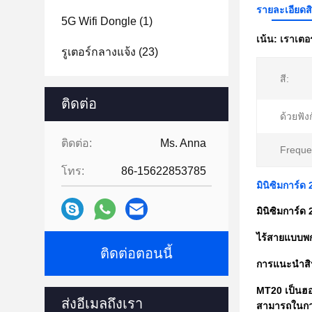
รายละเอียดส
5G Wifi Dongle
(1)
เน้น:
เราเตอ
รูเตอร์กลางแจ้ง
(23)
สี:
ติดต่อ
ด้วยฟัง
ติดต่อ:
Ms. Anna
Freque
โทร:
86-15622853785
มินิซิมการ์
มินิซิมการ์
ไร้สายแบบพ
ติดต่อตอนนี้
การแนะนำสิ
MT20 เป็นฮอต
ส่งอีเมลถึงเรา
สามารถในการ