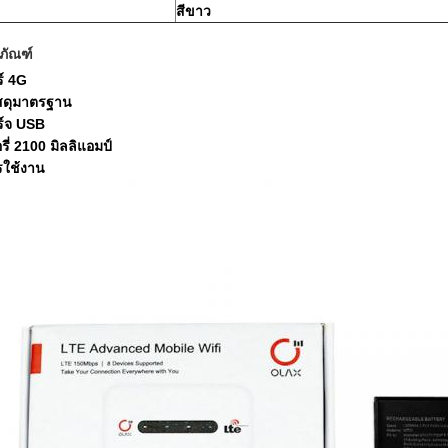
สีขาว
ภัณฑ์
์ 4G
ัสดุมาตรฐาน
์จ USB
ี่ 2100 มิลลิแอมป์
ารใช้งาน