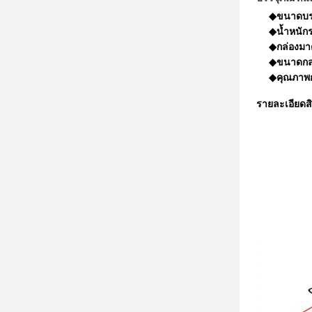
◆ขนาดบรรจ
◆น้ำหนักร
◆กล่องมา
◆ขนาดกล่
◆คุณภาพก
รายละเอียดส