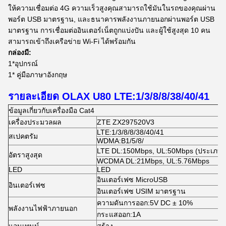
ให้ความเชื่อมต่อ 4G ความเร็วสูงคุณสามารถใช้มันในรถของคุณผ่าน
พอร์ต USB มาตรฐาน, และธนาคารพลังงานภายนอกผ่านพอร์ต USB
มาตรฐาน การเชื่อมต่ออินเตอร์เน็ตถูกแบ่งปัน และผู้ใช้สูงสุด 10 คน
สามารถเข้าถึงเครือข่าย Wi-Fi ได้พร้อมกัน
กล่องมี:
1*อุปกรณ์
1* คู่มือภาษาอังกฤษ
รายละเอียด OLAX U80 LTE
:
1/3/8/8/38/40/41
ข้อมูลเกี่ยวกับเครื่องมือ Cat4
เครื่องประมวลผล
ZTE ZX297520V3
LTE
:
1/3/8/8/38/40/41
สเปคตรัม
WDMA
:
B1/5/8/
LTE DL
:
150Mbps, UL
:
50Mbps (ประเภท 
อัตราสูงสุด
WCDMA DL
:
21Mbps, UL
:
5.76Mbps
LED
LED
อินเตอร์เฟซ MicroUSB
อินเตอร์เฟซ
อินเตอร์เฟซ USIM มาตรฐาน
ความดันการออก
:
5V DC ± 10%
พลังงานไฟฟ้าภายนอก
กระแสออก
:
1A