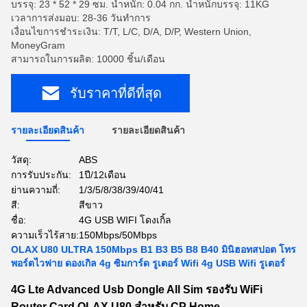
บรรจุ: 23 * 52 * 29 ซม. น้ำหนัก: 0.04 กก. น้ำหนักบรรจุ: 11KG
เวลาการส่งมอบ: 28-36 วันทำการ
เงื่อนไขการชำระเงิน: T/T, L/C, D/A, D/P, Western Union,
MoneyGram
สามารถในการผลิต: 10000 ชิ้น/เดือน
รับราคาที่ดีที่สุด
รายละเอียดสินค้า
รายละเอียดสินค้า
วัสดุ:
ABS
การรับประกัน:
1ปี/12เดือน
ย่านความถี่:
1/3/5/8/38/39/40/41
สี:
สีขาว
ชื่อ:
4G USB WIFI โดงเกิ้ล
ความเร็วไร้สาย:
150Mbps/50Mbps
OLAX U80 ULTRA 150Mbps B1 B3 B5 B8 B40 มินิฮอทสปอต โทร
พอร์ตไวฟาย ดองเกิล 4g ซิมการ์ด รูเตอร์ Wifi 4g USB Wifi รูเตอร์
4G Lte Advanced Usb Dongle All Sim รองรับ WiFi
Router Card OLAX U80 สําหรับ CP Home