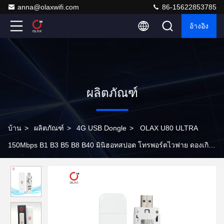
anna@olaxwifi.com
86-15622853785
อ้างอิง
ผลิตภัณฑ์
บ้าน
>
ผลิตภัณฑ์
>
4G USB Dongle
>
OLAX U80 ULTRA
150Mbps B1 B3 B5 B8 B40 มินิฮอทสปอต โทรพอร์ตไวฟาย ดองเกิล
4g ซิมการ์ด รูเตอร์ Wifi 4g USB Wifi รูเตอร์