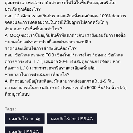
คุณภาพ และทดสอบว่ามันสามารถใช้ได้ในพื้นที่ของคุณหรือไม่
ประกันคุณคืออะไร?
ตอบ: 12 เดือน เราจะยืนยันรายละเอียดทั้งหมดกับคุณ 100% ก่อนการ
จัดส่งและการทดสอบงานในกรณีที่มีปัญหาไม่คาดหวังใด ๆ
จํานวนการสั่งซื้อขั้นต่ําเท่าไหร่?
A: MOQ ของเราขึ้นอยู่กับสินค้าที่แตกต่างกัน เรายังยอมรับการสั่งซื้อ
ขนาดเล็ก แต่ราคาหน่วยก็แตกต่างจากราคาปลีก
ราคาและเงื่อนไขการชําระเงินคืออะไร?
ตอบ: ข้อกําหนดราคา: FOB เชียงใหม่ / กวางโจว / ฮ่องกง ข้อกําหน
ดการชําระเงิน: T / T, เงินฝาก 30%, เงินสมดุลก่อนการจัดส่ง หาก
ต้องการ L / C เราสามารถหารือรายละเอียดเพิ่มเติม
ช่วงเวลาในการดําเนินการคืออะไร?
A: ถ้าตัวอย่างมีอยู่ในสต็อค, มันสามารถส่งออกภายใน 1-5 วัน.
ความสามารถในการผลิตประจําวันของเราคือ 5000 ชิ้น/วัน ด้วยวัสดุ
ที่สมบูรณ์แบบ
Tags:
ดองเกิลไร้สาย 4g
ดองเกิลไร้สาย USB 4G
ดองเกิล USB 4G