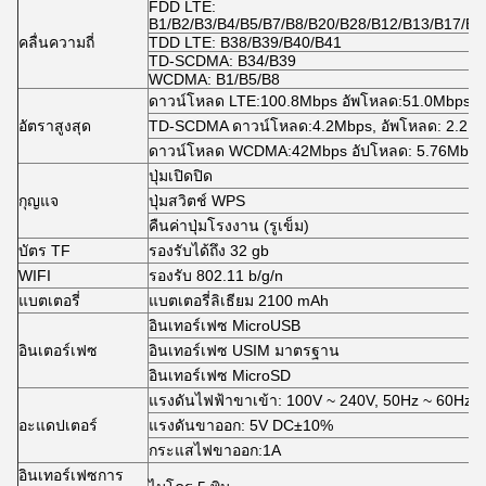
FDD LTE:
B1/B2/B3/B4/B5/B7/B8/B20/B28/B12/B13/B17/B6
คลื่นความถี่
TDD LTE: B38/B39/B40/B41
TD-SCDMA: B34/B39
WCDMA: B1/B5/B8
ดาวน์โหลด LTE:100.8Mbps อัพโหลด:51.0Mbps (
อัตราสูงสุด
TD-SCDMA ดาวน์โหลด:4.2Mbps, อัพโหลด: 2.2M
ดาวน์โหลด WCDMA:42Mbps อัปโหลด: 5.76Mbps
ปุ่มเปิดปิด
กุญแจ
ปุ่มสวิตช์ WPS
คืนค่าปุ่มโรงงาน (รูเข็ม)
บัตร TF
รองรับได้ถึง 32 gb
WIFI
รองรับ 802.11 b/g/n
แบตเตอรี่
แบตเตอรี่ลิเธียม 2100 mAh
อินเทอร์เฟซ MicroUSB
อินเตอร์เฟซ
อินเทอร์เฟซ USIM มาตรฐาน
อินเทอร์เฟซ MicroSD
แรงดันไฟฟ้าขาเข้า: 100V ~ 240V, 50Hz ~ 60Hz
อะแดปเตอร์
แรงดันขาออก: 5V DC±10%
กระแสไฟขาออก:1A
อินเทอร์เฟซการ