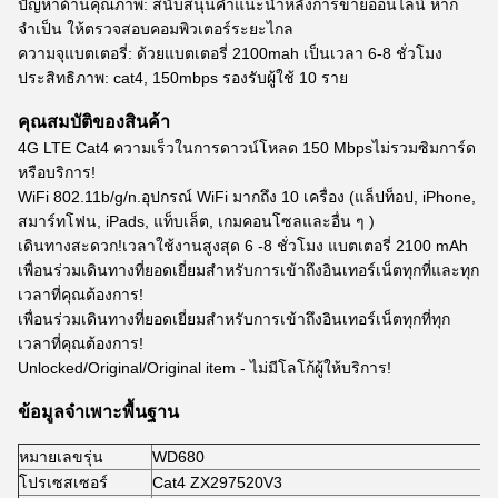
ปัญหาด้านคุณภาพ: สนับสนุนคำแนะนำหลังการขายออนไลน์ หาก
จำเป็น ให้ตรวจสอบคอมพิวเตอร์ระยะไกล
ความจุแบตเตอรี่: ด้วยแบตเตอรี่ 2100mah เป็นเวลา 6-8 ชั่วโมง
ประสิทธิภาพ: cat4, 150mbps รองรับผู้ใช้ 10 ราย
คุณสมบัติของสินค้า
4G LTE Cat4 ความเร็วในการดาวน์โหลด 150 Mbpsไม่รวมซิมการ์ด
หรือบริการ!
WiFi 802.11b/g/n.อุปกรณ์ WiFi มากถึง 10 เครื่อง (แล็ปท็อป, iPhone,
สมาร์ทโฟน, iPads, แท็บเล็ต, เกมคอนโซลและอื่น ๆ )
เดินทางสะดวก!เวลาใช้งานสูงสุด 6 -8 ชั่วโมง แบตเตอรี่ 2100 mAh
เพื่อนร่วมเดินทางที่ยอดเยี่ยมสำหรับการเข้าถึงอินเทอร์เน็ตทุกที่และทุก
เวลาที่คุณต้องการ!
เพื่อนร่วมเดินทางที่ยอดเยี่ยมสำหรับการเข้าถึงอินเทอร์เน็ตทุกที่ทุก
เวลาที่คุณต้องการ!
Unlocked/Original/Original item - ไม่มีโลโก้ผู้ให้บริการ!
ข้อมูลจำเพาะพื้นฐาน
หมายเลขรุ่น
WD680
โปรเซสเซอร์
Cat4 ZX297520V3