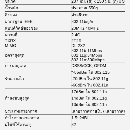
ขนาด
237 มม. (ส) x 150 มม. (ก) x 50 
น้ำหนัก
ประมาณ 550g
สิ่งของ
คำอธิบาย
มาตรฐาน IEEE
802.11b/g/n
แบนด์วิดธ์ของช่อง
20MHz,40MHz
ความถี่
2.4G
TXRX
2T2R
MIMO
DL:2X2
802.11b:11Mbps
อัตราสูงสุด
802.11g:54Mbps
802.11n:300Mbps
การมอดูเลต
DSSS/CCK, OFDM
“-85dBm ใน 802.11b
รับความไว
-70dBm ใน 802.11g
-66dBm ใน 802.11n
17dBm ใน 802.11b
กำลังขับสูงสุด
14dBm ใน 802.11g
13dBm ใน 802.11n
ประเภทเสาอากาศ
เสาอากาศภายใน / เสาอากาศภา
กำไรจากเสาอากาศ
1.5~2dBi
ผู้ใช้ที่ใช้งานอยู่
32