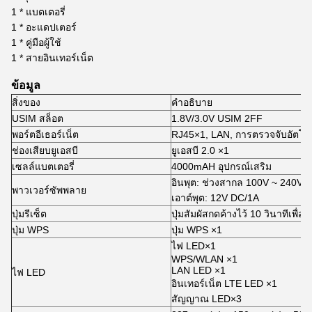
1 * แบตเตอรี่
1 * อะแดปเตอร์
1 * คู่มือผู้ใช้
1 * สายอินเทอร์เน็ต
ข้อมูล
สิ่งของ
คำอธิบาย
USIM สล็อต
1.8V/3.0V USIM 2FF
พอร์ตอีเธอร์เน็ต
RJ45×1, LAN, การตรวจจับอัตโนม
ช่องเสียบยูเอสบี
ยูเอสบี 2.0 ×1
เซลล์แบตเตอรี่
4000mAH อุปกรณ์เสริม
อินพุต: ช่วงสากล 100V ~ 240V 
พาวเวอร์ซัพพลาย
เอาต์พุต: 12V DC/1A
ปุ่มรีเซ็ต
ปุ่มสัมผัสกดค้างไว้ 10 วินาทีเพื่
ปุ่ม WPS
ปุ่ม WPS ×1
ไฟ LED×1
WPS/WLAN ×1
LAN LED ×1
ไฟ LED
อินเทอร์เน็ต LTE LED ×1
สัญญาณ LED×3